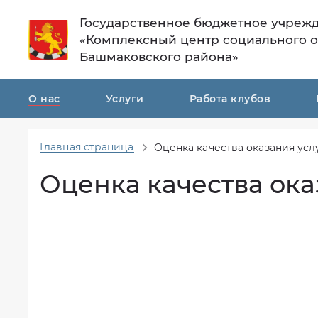
Государственное бюджетное учреж
«Комплексный центр социального 
Башмаковского района»
О нас
Услуги
Работа клубов
Главная страница
Оценка качества оказания усл
Общая
Перечень
информация
муниципальных
Оценка качества ока
услуг
Структура
организации
Формы
и
Материально
виды
техническое
услуг
обеспечение
Порядок
Финансово-
предоставления
хозяйственная
социальных
деятельность