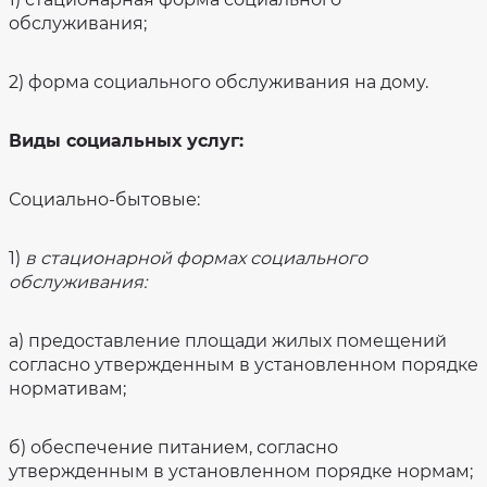
социального
Противодействие
обслуживания
коррупции
обслуживания;
на
дому
Фотогалерея
Объем
Защита
2) форма социального обслуживания на дому.
предоставляемых
персональных
социальных
данных
услуг
Охрана
Виды социальных услуг:
Численность
труда
получателей
социальных
Серебряные
услуг
волонтеры
за
Социально-бытовые:
1-
ое
Оценка
полугодие
качества
2026
оказания
1)
в стационарной формах социального
года
услуг
обслуживания:
Количество
Специальная
мест
оценка
в
условий
учреждении
труда
а) предоставление площади жилых помещений
Результаты
согласно утвержденным в установленном порядке
независимой
нормативам;
оценки
качества
на
сайте
bus.gov.ru
б) обеспечение питанием, согласно
утвержденным в установленном порядке нормам;