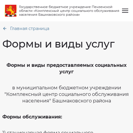
Государственное бюджетное учреждение Пензенской
области «Комплексный центр социального обслуживания
населения Башмаковского района»
Главная страница
Формы и виды услуг
О нас
Общая
Формы и виды предоставляемых социальных
информация
услуг
Услуги
Структура
Перечень
организации
муниципальных
услуг
в муниципальном бюджетном учреждении
Работа клубов
Материально
техническое
Формы
"Комплексный центр социального обслуживания
обеспечение
и
населения" Башмаковского района
виды
Новости
Финансово-
услуг
хозяйственная
деятельность
Порядок
Вопрос-ответ
предоставления
Формы обслуживания:
Сведения
социальных
о
услуг
проверках
в
Контакты
форме
1) стационарная форма социального